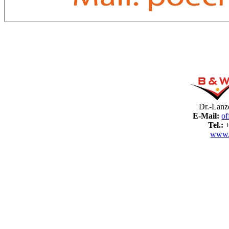
Dr.-Lanz
E-Mail:
of
Tel.:
+
www.b